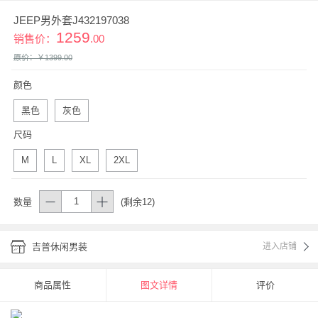
JEEP男外套J432197038
1259
销售价：
.00
原价：￥
1399
.00
颜色
黑色
灰色
尺码
M
L
XL
2XL
数量
(剩余12)
吉普休闲男装
进入店铺
商品属性
图文详情
评价